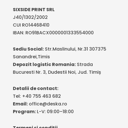
SIXSIDE PRINT SRL
J40/1302/2002
CUI RO14468410
IBAN: RO91BACX0000001333554000
Sediu Social:
Str.Maslinului, Nr.31 307375
Sanandrei,Timis
Depozit logistic Romania:
Strada
Bucuresti Nr. 3, Dudestii Noi, Jud. Timiș
Detalii de contact:
Tel: +40 755 463 682
Email:
office@deska.ro
Program:
L-V: 09:00–18:00
Termeni și condiții