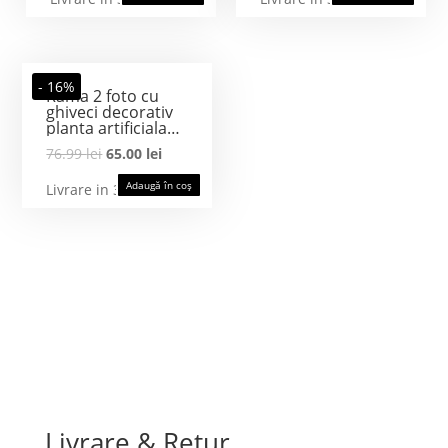
- 16%
Rama 2 foto cu
ghiveci decorativ
planta artificiala
Buxus, lemn,
76.99
lei
65.00
lei
39x7x18 cm
Adaugă în coș
Livrare in 3 zile
Livrare & Retur