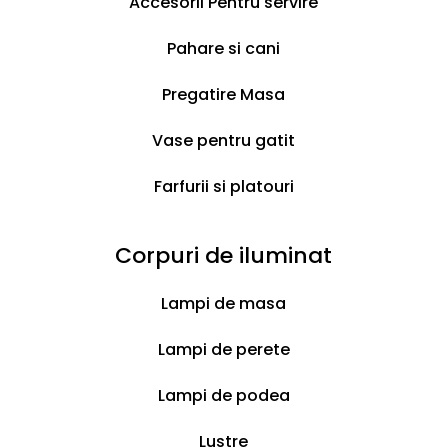
Accesorii Pentru servire
de
joaca
Setul contine un bol pentru mancare, o
Pahare si cani
si
patura si un accesoriu de joaca.
bol
Pregatire Masa
Dimensiune set 23.5×11.5×5 cm
plastic
Vase pentru gatit
quantity
Livrare în 3 zile
Farfurii si platouri
Corpuri de iluminat
Lampi de masa
Produse similare
Lampi de perete
Lampi de podea
Lustre