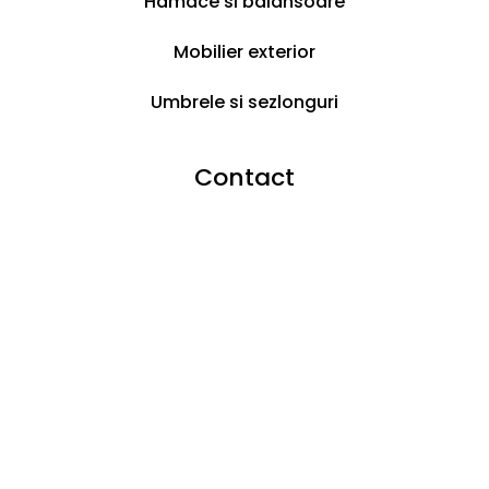
Hamace si balansoare
Suport telefonic sau pe email
Mobilier exterior
Retur
Umbrele si sezlonguri
Poți returna produsele în 14 zile de la
achiziție
Contact
100 % plăți sigure
Plăți sigur cu cardul