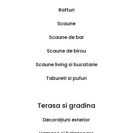
e
+
i
Rafturi
+
Scaune
Scaune de bar
Scaune de birou
Scaune living si bucatarie
Livrare & Retur
Tabureti si pufuri
Livrare gratuită
Terasa si gradina
La cumpărături de peste 500 lei
Decorațiuni exterior
Suport tehnic