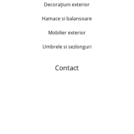
Decorațiuni exterior
Serviciu de masa Bormioli Parma, 18 piese, opal
176.00
lei
Hamace si balansoare
+
Mobilier exterior
Umbrele si sezlonguri
Set 24 tacamuri Dada, inox
178.99
lei
Contact
+
Dop universal pentru sticle, inox si plastic
25.00
lei
+
Serviciu de masa 18 piese Echo, Portelan