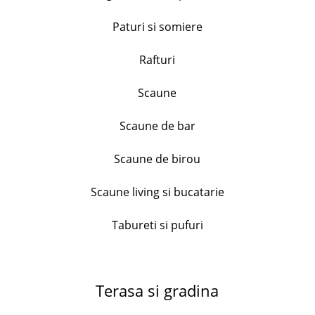
Set 6 cani texturate, Dots, H&H, ceramica, culori
Paturi si somiere
asortate, 110 ml
82.99
lei
Rafturi
+
Scaune
Scaune de bar
Tocator lemn acacia , forma mar, diametru 30 cm
81.99
lei
Scaune de birou
+
Scaune living si bucatarie
Serviciu de masa Bormioli Ricamo Blu, 18
Tabureti si pufuri
piese,opal
212.99
lei
+
Terasa si gradina