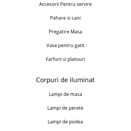
Accesorii Pentru servire
Descriere
Set ul de 4 decoratiuni este format din 2 stelute si 2
Pahare si cani
braduti.
Pregatire Masa
Aceastea pot fi utilizate pentru decorarea pomului
de Craciun sau a unui spatiu din casa.
Vase pentru gatit
Sunt confectionati din lemn si sunt prevazute cu
sistem de agatare si figurine hazlii.
Farfurii si platouri
Dimensiune 1 produs : 14×15 cm.
Corpuri de iluminat
Lampi de masa
Livrare în 3 zile
Lampi de perete
Lampi de podea