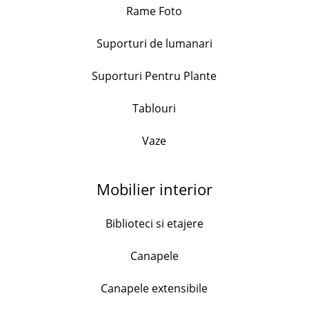
Rame Foto
+
Suporturi de lumanari
Set 3 cani portelan, model floral, capacitate 490ml
Suporturi Pentru Plante
76.99
lei
+
Tablouri
Vaze
Set 4 cani portelan, model marin, 130ml
38.00
lei
Mobilier interior
+
Biblioteci si etajere
Set 4 cani portelan, Flower, 170ml
Canapele
128.99
lei
Canapele extensibile
+