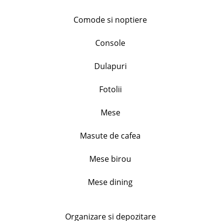
Comode si noptiere
Set 4 farfurii portelan, Flower, diametru. 19.5cm
inaltime 2.5cm
Console
128.99
lei
+
Dulapuri
Fotolii
Set 3 cani portelan, model floral, capacitate 310ml
Mese
46.99
lei
+
Masute de cafea
Mese birou
Set 2 cupe inghetata, Primavera, 240 ml
44.99
lei
Mese dining
+
Organizare si depozitare