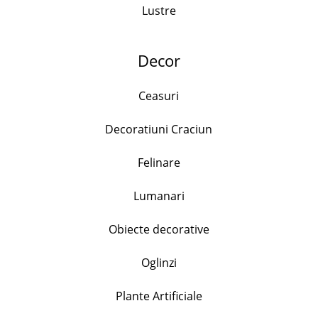
Lustre
Produse similare
Decor
Ceasuri
Decoratiuni Craciun
Set zaharnita si latiera pe suport, cana 230ml,
Felinare
recipient zahar 260ml cu capac si lingurita,
Ceramica, Portocaliu
Lumanari
37.50
lei
Obiecte decorative
+
Oglinzi
Set 6 pahare cu picior, Wavy, 475 ml
Plante Artificiale
56.99
lei
51.00
lei