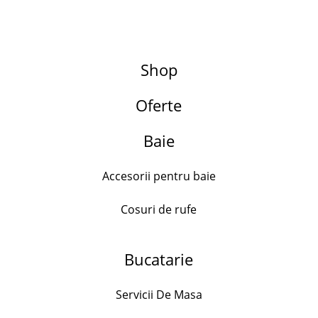
Shop
Oferte
Search for:
Adaugă la favorite
Baie
- 16%
Accesorii pentru baie
Cosuri de rufe
Set 4 decoratiuni de agatat , stelute si
braduti, lemn, 14×15 cm
Bucatarie
28.00
lei
23.50
lei
Servicii De Masa
Out of stock