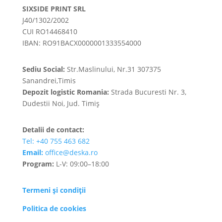
SIXSIDE PRINT SRL
J40/1302/2002
CUI RO14468410
IBAN: RO91BACX0000001333554000
Sediu Social:
Str.Maslinului, Nr.31 307375
Sanandrei,Timis
Depozit logistic Romania:
Strada Bucuresti Nr. 3,
Dudestii Noi, Jud. Timiș
Detalii de contact:
Tel: +40 755 463 682
Email:
office@deska.ro
Program:
L-V: 09:00–18:00
Termeni și condiții
Politica de cookies