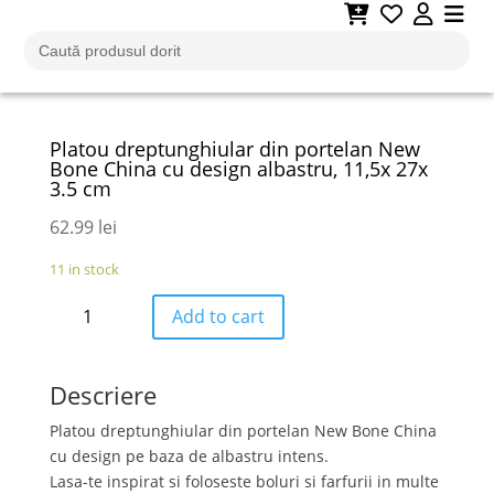
Adaugă la favorite
Search
for:
Platou dreptunghiular din portelan New
Bone China cu design albastru, 11,5x 27x
3.5 cm
62.99
lei
11 in stock
Platou
Add to cart
dreptunghiular
din
portelan
Descriere
New
Bone
Platou dreptunghiular din portelan New Bone China
China
cu design pe baza de albastru intens.
cu
Lasa-te inspirat si foloseste boluri si farfurii in multe