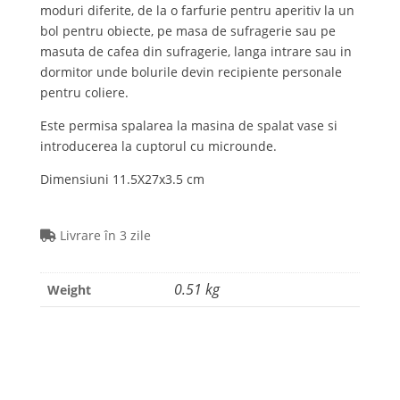
design
moduri diferite, de la o farfurie pentru aperitiv la un
albastru,
bol pentru obiecte, pe masa de sufragerie sau pe
11,5x
masuta de cafea din sufragerie, langa intrare sau in
27x
dormitor unde bolurile devin recipiente personale
3.5
pentru coliere.
cm
Este permisa spalarea la masina de spalat vase si
quantity
introducerea la cuptorul cu microunde.
Dimensiuni 11.5X27x3.5 cm
Livrare în 3 zile
0.51 kg
Weight