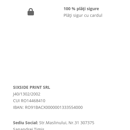
100 % plăți sigure
Plăți sigur cu cardul
SIXSIDE PRINT SRL
J40/1302/2002
CUI RO14468410
IBAN: RO91BACX0000001333554000
Sediu Social:
Str.Maslinului, Nr.31 307375
Sanandrei,Timis