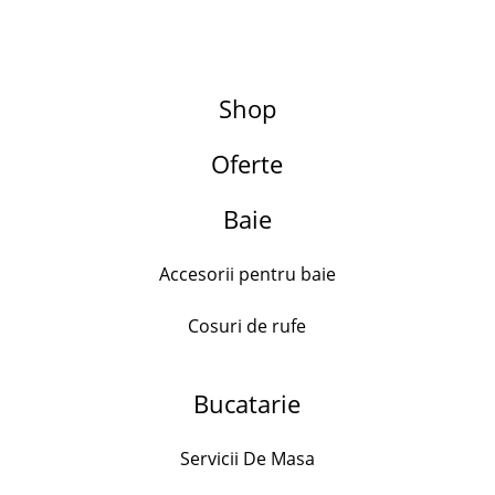
Shop
Oferte
Search for:
Adaugă la favorite
Baie
- 10%
Accesorii pentru baie
Cosuri de rufe
Bucatarie
Platou cu picior din sticla – Maxi
Patisserie, Pasabahce, D 37 cm
Servicii De Masa
112.99
lei
101.99
lei