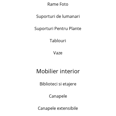
Rame Foto
+
Suporturi de lumanari
Set 3 cani portelan, model floral, capacitate 490ml
Suporturi Pentru Plante
76.99
lei
Tablouri
+
Vaze
Set 4 cani portelan, model marin, 130ml
38.00
lei
Mobilier interior
+
Biblioteci si etajere
Set 4 cani portelan, Flower, 170ml
Canapele
128.99
lei
Canapele extensibile
+