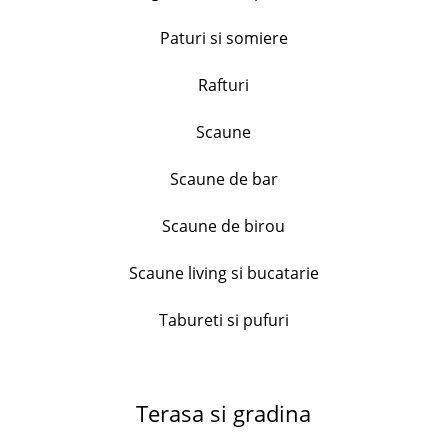
Set 6 cani texturate, Dots, H&H, ceramica, culori
Paturi si somiere
asortate, 110 ml
82.99
lei
Rafturi
+
Scaune
Scaune de bar
Tocator lemn acacia , forma mar, diametru 30 cm
81.99
lei
Scaune de birou
+
Scaune living si bucatarie
Tabureti si pufuri
Serviciu de masa Bormioli Ricamo Blu, 18
piese,opal
212.99
lei
Terasa si gradina
+