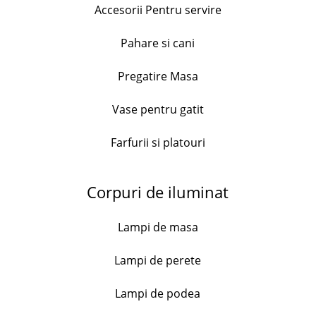
Accesorii Pentru servire
2 in stock
Platou
Add to cart
Pahare si cani
cu
picior
Pregatire Masa
din
Descriere
sticla
Vase pentru gatit
–
Platou cu picior din sticla – Maxi Patisserie,
Maxi
Pasabahce, inaltime 11,7 cm, diametru 37 cm
Farfurii si platouri
Patisserie,
Dimensiune platou:
Pasabahce,
D
inaltime 11,7 cm
Corpuri de iluminat
37
diametru 37 cm
cm
quantity
Lampi de masa
Livrare în 3 zile
Lampi de perete
Lampi de podea