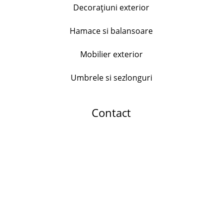
Decorațiuni exterior
Serviciu de masa Bormioli Parma, 18 piese, opal
Hamace si balansoare
176.00
lei
+
Mobilier exterior
Umbrele si sezlonguri
Set 24 tacamuri Dada, inox
178.99
lei
Contact
+
Dop universal pentru sticle, inox si plastic
25.00
lei
+
Serviciu de masa 18 piese Echo, Portelan