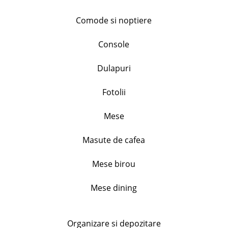
Comode si noptiere
Set 4 farfurii portelan, Flower, diametru. 19.5cm
inaltime 2.5cm
Console
128.99
lei
Dulapuri
+
Fotolii
Set 3 cani portelan, model floral, capacitate 310ml
Mese
46.99
lei
Masute de cafea
+
Mese birou
Set 2 cupe inghetata, Primavera, 240 ml
Mese dining
44.99
lei
+
Organizare si depozitare