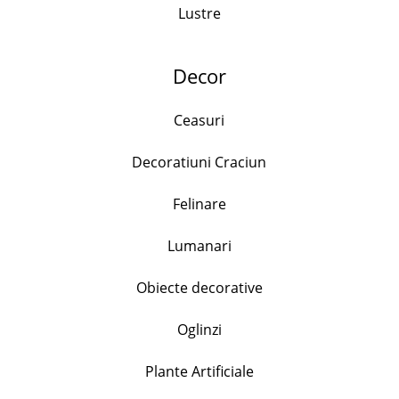
Lustre
Decor
Ceasuri
Produse similare
Decoratiuni Craciun
Felinare
Lumanari
Set zaharnita si latiera pe suport, cana 230ml,
Obiecte decorative
recipient zahar 260ml cu capac si lingurita,
Ceramica, Portocaliu
Oglinzi
37.50
lei
+
Plante Artificiale