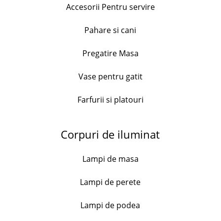
Add to cart
Accesorii Pentru servire
alb
din
Pahare si cani
portelan
Descriere
pentru
Pregatire Masa
aperitive,
Platou alb din portelan pentru aperitive prevazut cu
34x11
3 compartimente, Bianco.
Vase pentru gatit
cm
Dimensiuni:
quantity
Farfurii si platouri
– Lungime: 34 cm
– Latime: 11 cm
Corpuri de iluminat
– Inaltime: 3 cm
Lampi de masa
Material: portelan Greutate 0,6 kg
Lampi de perete
Livrare în 3 zile
Lampi de podea
0.6 kg
Weight