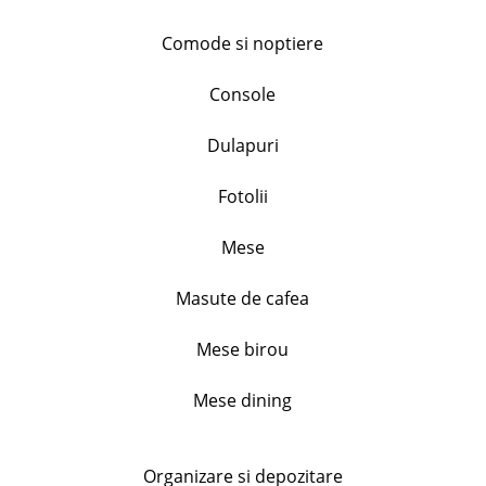
128.99
lei
Comode si noptiere
+
Console
Set 4 farfurii portelan, Flower, diametru. 19.5cm
Dulapuri
inaltime 2.5cm
128.99
lei
Fotolii
+
Mese
Masute de cafea
Set 3 cani portelan, model floral, capacitate 310ml
46.99
lei
Mese birou
+
Mese dining
Set 2 cupe inghetata, Primavera, 240 ml
Organizare si depozitare
44.99
lei