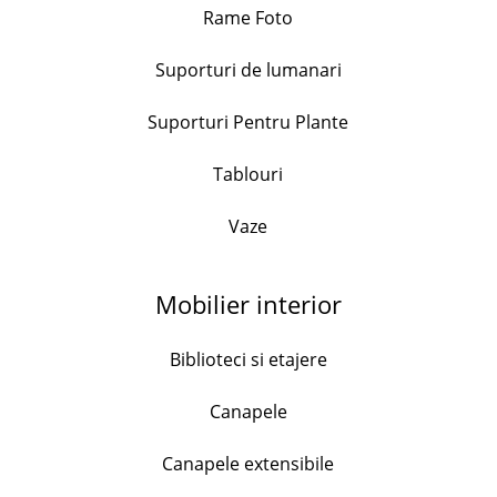
Rame Foto
Set 6 pahare cu picior, Wavy, 475 ml
56.99
lei
51.00
Suporturi de lumanari
lei
+
Suporturi Pentru Plante
Tablouri
Set 3 cani portelan, model floral, capacitate 490ml
76.99
lei
Vaze
+
Mobilier interior
Set 4 cani portelan, model marin, 130ml
Biblioteci si etajere
38.00
lei
Canapele
+
Canapele extensibile
Set 4 cani portelan, Flower, 170ml