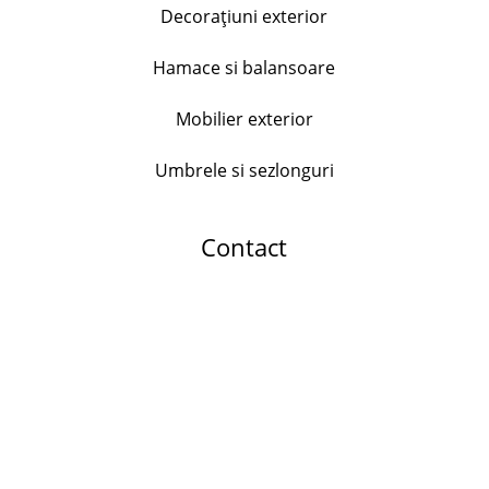
212.99
lei
Decorațiuni exterior
+
Hamace si balansoare
Mobilier exterior
Serviciu de masa Bormioli Parma, 18 piese, opal
176.00
lei
Umbrele si sezlonguri
+
Contact
Set 24 tacamuri Dada, inox
178.99
lei
+
Dop universal pentru sticle, inox si plastic
25.00
lei