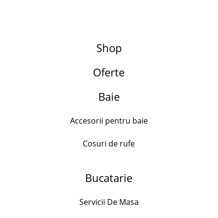
Shop
Oferte
Search for:
Adaugă la favorite
Baie
Accesorii pentru baie
Cosuri de rufe
Platou alb din portelan pentru aperitive,
34×11 cm
Bucatarie
62.00
lei
Servicii De Masa
6 in stock
Platou