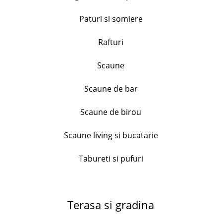
Paturi si somiere
+
Rafturi
Set 6 cani texturate, Dots, H&H, ceramica, culori
Scaune
asortate, 110 ml
82.99
lei
Scaune de bar
+
Scaune de birou
Tocator lemn acacia , forma mar, diametru 30 cm
Scaune living si bucatarie
81.99
lei
Tabureti si pufuri
+
Serviciu de masa Bormioli Ricamo Blu, 18
Terasa si gradina
piese,opal