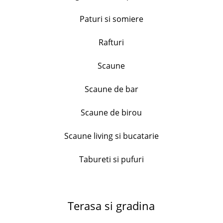
+
Paturi si somiere
Rafturi
Set 6 cani texturate, Dots, H&H, ceramica, culori
asortate, 110 ml
Scaune
82.99
lei
+
Scaune de bar
Scaune de birou
Tocator lemn acacia , forma mar, diametru 30 cm
81.99
lei
Scaune living si bucatarie
+
Tabureti si pufuri
Serviciu de masa Bormioli Ricamo Blu, 18
piese,opal
Terasa si gradina
212.99
lei