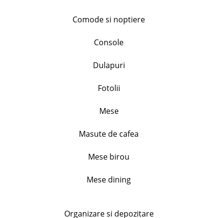
+
Comode si noptiere
Console
Set 4 farfurii portelan, Flower, diametru. 19.5cm
inaltime 2.5cm
Dulapuri
128.99
lei
Fotolii
+
Mese
Set 3 cani portelan, model floral, capacitate 310ml
Masute de cafea
46.99
lei
Mese birou
+
Mese dining
Set 2 cupe inghetata, Primavera, 240 ml
44.99
lei
Organizare si depozitare