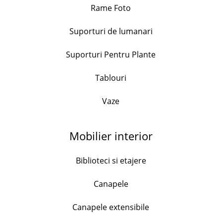
Set 6 pahare cu picior, Wavy, 475 ml
Rame Foto
56.99
lei
51.00
lei
Suporturi de lumanari
+
Suporturi Pentru Plante
Set 3 cani portelan, model floral, capacitate 490ml
Tablouri
76.99
lei
Vaze
+
Mobilier interior
Set 4 cani portelan, model marin, 130ml
38.00
lei
Biblioteci si etajere
+
Canapele
Canapele extensibile
Set 4 cani portelan, Flower, 170ml
128.99
lei