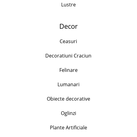
Lustre
Decor
Produse similare
Ceasuri
Decoratiuni Craciun
Felinare
Lumanari
Set zaharnita si latiera pe suport, cana 230ml,
recipient zahar 260ml cu capac si lingurita,
Obiecte decorative
Ceramica, Portocaliu
37.50
lei
Oglinzi
+
Plante Artificiale