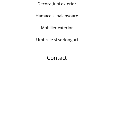
Decorațiuni exterior
+
Hamace si balansoare
Serviciu de masa Bormioli Parma, 18 piese, opal
Mobilier exterior
176.00
lei
+
Umbrele si sezlonguri
Contact
Set 24 tacamuri Dada, inox
178.99
lei
+
Dop universal pentru sticle, inox si plastic
25.00
lei
+