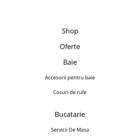
Shop
Oferte
Search for:
Adaugă la favorite
Baie
Accesorii pentru baie
Cosuri de rufe
Frapiera pentru sticla vin, Acrilic, Alb
Bucatarie
52.00
lei
Servicii De Masa
1 in stock