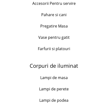
Add to cart
Accesorii Pentru servire
Frapiera
pentru
Pahare si cani
Descriere
sticla
vin,
Frapiera fabricata din polipropilena. Poate fi
Pregatire Masa
Acrilic,
utilizata pentru a pastra la rece sticle de vin,
Alb
sampanie sau chiar apa.
Vase pentru gatit
quantity
Dotata cu maner pentru a fi transportata cu
Farfurii si platouri
usurinta.
Dimensiuni 22x14x32 cm
Corpuri de iluminat
Culoare Alb Transparent
Lampi de masa
Livrare în 3 zile
Lampi de perete
0.5 kg
Weight
Lampi de podea