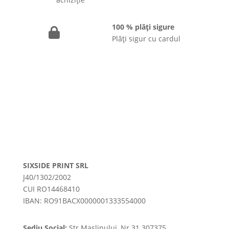
100 % plăți sigure
Plăți sigur cu cardul
SIXSIDE PRINT SRL
J40/1302/2002
CUI RO14468410
IBAN: RO91BACX0000001333554000
Sediu Social:
Str.Maslinului, Nr.31 307375