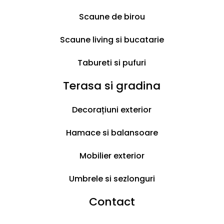
m
l
0
1
8
Scaune de birou
l
2
2
e
8
.
Scaune living si bucatarie
i
.
9
9
9
+
9
l
Tabureti si pufuri
e
l
i
Terasa si gradina
e
+
i
Decorațiuni exterior
+
Hamace si balansoare
Mobilier exterior
Umbrele si sezlonguri
Contact
Livrare & Retur