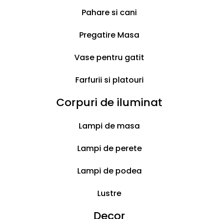
quantity
Este un accesoriu potrivit pentru orice
Pahare si cani
bucatarie. Are atat rol de depozitare a
fructelor, dar poate fi folosit si pentru
Pregatire Masa
servire.
Vase pentru gatit
Material: metal
Farfurii si platouri
Dimensiuni: 29 x 29 x 20 cm.
Corpuri de iluminat
Greutate: 0.7 kg.
Lampi de masa
Livrare în 3 zile
Lampi de perete
Weight
0.7 kg
Lampi de podea
Lustre
Decor