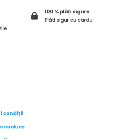
100 % plăți sigure
Plăți sigur cu cardul
ile
i condiții
de cookies