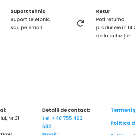
Suport tehnic
Retur
Suport telefonic
Poți returna
sau pe email
produsele în 14 z
de la achiziție
al:
Detalii de contact:
Termeni ș
ui, Nr.31
Tel: +40 755 463
Politica 
682
Timis
Email: