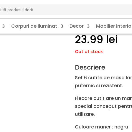
rch
Set 6 cuti
Corpuri de iluminat
Decor
Mobilier interio
23.99
lei
Out of stock
Descriere
Set 6 cutite de masa lam
puternic si rezistent.
Fiecare cutit are un man
special conceput pentr
utilizare.
Culoare maner : negru