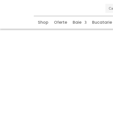
Sea
for:
Adaugă la favorite
Shop
Oferte
Baie
Bucatarie