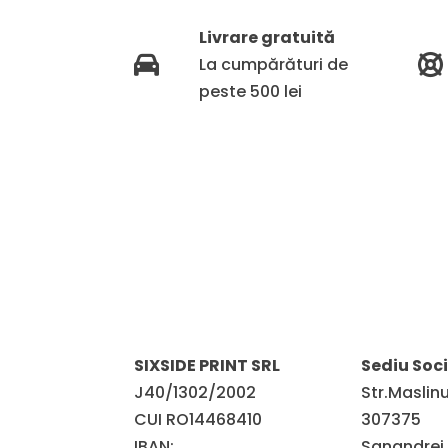
Livrare gratuită
La cumpărături de
peste 500 lei
SIXSIDE PRINT SRL
Sediu Soci
J40/1302/2002
Str.Maslinul
CUI RO14468410
307375
IBAN:
Sanandrei,