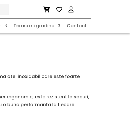
te de masa, negru
r
Terasa si gradina
Contact
a otel inoxidabil care este foarte
er ergonomic, este rezistent la socuri,
u o buna performanta la fiecare