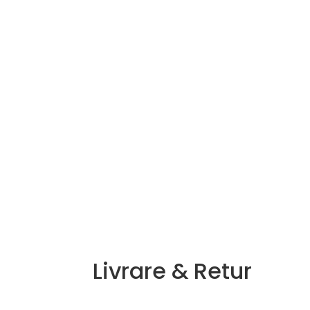
Set zaharnita si latiera pe
Set
suport, cana 230ml, recipient
zahar 260ml cu capac si
lingurita, Ceramica, Portocaliu
37.50
lei
Adaugă în coș
Livrare & Retur