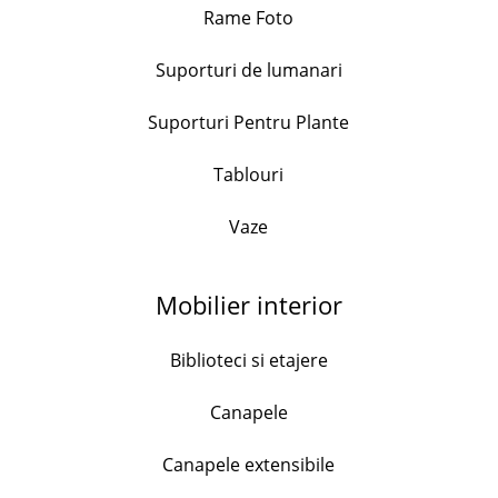
Rame Foto
+
Suporturi de lumanari
Set 3 cani portelan, model floral, capacitate 490ml
Suporturi Pentru Plante
76.99
lei
Tablouri
+
Vaze
Set 4 cani portelan, model marin, 130ml
38.00
lei
Mobilier interior
+
Biblioteci si etajere
Canapele
Set 4 cani portelan, Flower, 170ml
128.99
lei
Canapele extensibile
+