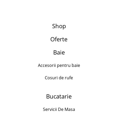
Shop
Oferte
Search for:
Adaugă la favorite
Baie
- 20%
Accesorii pentru baie
Cosuri de rufe
Set 3 aranjamente Craciun,10x10x25 cm
Bucatarie
123.00
lei
99.00
lei
Out of stock
Servicii De Masa