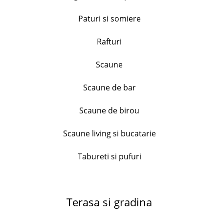
Paturi si somiere
Set 6 cani texturate, Dots, H&H, ceramica, culori
asortate, 110 ml
Rafturi
82.99
lei
Scaune
+
Scaune de bar
Tocator lemn acacia , forma mar, diametru 30 cm
Scaune de birou
81.99
lei
+
Scaune living si bucatarie
Tabureti si pufuri
Serviciu de masa Bormioli Ricamo Blu, 18
piese,opal
212.99
lei
Terasa si gradina
+