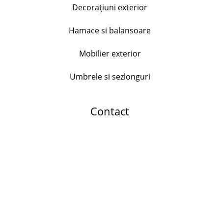
Decorațiuni exterior
Serviciu de masa Bormioli Parma, 18 piese, opal
Hamace si balansoare
176.00
lei
Mobilier exterior
+
Umbrele si sezlonguri
Set 24 tacamuri Dada, inox
178.99
lei
Contact
+
Dop universal pentru sticle, inox si plastic
25.00
lei
+