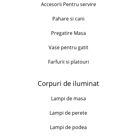
Descriere
Accesorii Pentru servire
Set 3 aranjamente specifice Craciunului, sub forma
Pahare si cani
de crengute brad ornate cu conuri,Craciunite si
crengute cu bilute rosii, stropite cu ninsoare
artificiala si asezate intr-un suport ceramic alb.
Pregatire Masa
Aceste aranjamente vor aduce in interiorul casei dvs
magia sarbatorilor de iarna.
Vase pentru gatit
Dimensiuni: 10x10x25 cm
Farfurii si platouri
Livrare în 3 zile
Corpuri de iluminat
0.99 kg
Weight
Lampi de masa
Lampi de perete
Lampi de podea