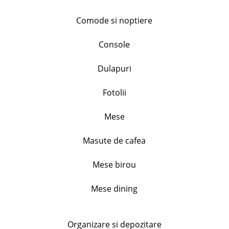
Comode si noptiere
Set 4 farfurii portelan, Flower, diametru. 19.5cm
Console
inaltime 2.5cm
128.99
lei
Dulapuri
+
Fotolii
Set 3 cani portelan, model floral, capacitate 310ml
Mese
46.99
lei
Masute de cafea
+
Mese birou
Set 2 cupe inghetata, Primavera, 240 ml
Mese dining
44.99
lei
+
Organizare si depozitare