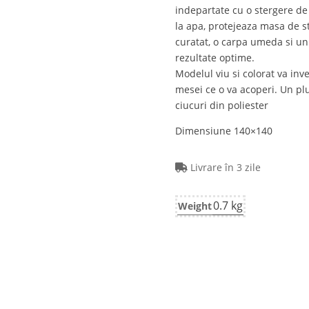
indepartate cu o stergere d
la apa, protejeaza masa de st
curatat, o carpa umeda si un
rezultate optime.
Modelul viu si colorat va inv
mesei ce o va acoperi. Un plu
ciucuri din poliester
Dimensiune 140×140
Livrare în 3 zile
0.7 kg
Weight