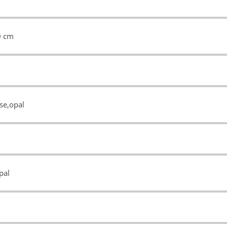
0 cm
se,opal
pal