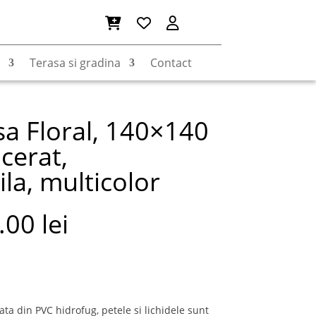
Terasa si gradina
Contact
a Floral, 140×140
cerat,
a, multicolor
.00
lei
ata din PVC hidrofug, petele si lichidele sunt