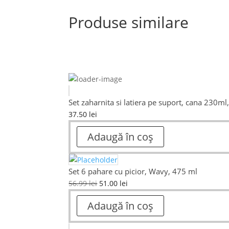
Produse similare
Set zaharnita si latiera pe suport, cana 230ml
37.50
lei
Adaugă în coș
Set 6 pahare cu picior, Wavy, 475 ml
56.99
lei
51.00
lei
Adaugă în coș