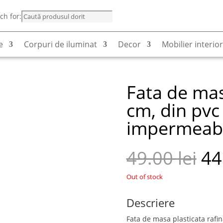
ch for:
e
Corpuri de iluminat
Decor
Mobilier interior
Fata de mas
cm, din pvc 
impermeabil
49.00
lei
44
Out of stock
Descriere
Fata de masa plasticata rafin