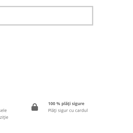
100 % plăți sigure
sele
Plăți sigur cu cardul
ziție