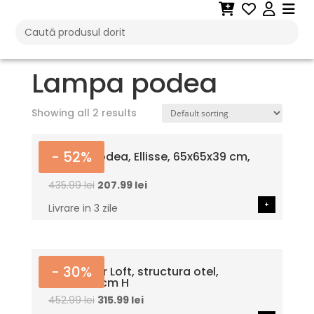
Search
for:
Home
/ Products tagged “Lampa podea”
Lampa podea
Showing all 2 results
- 52%
Lampa podea, Ellisse, 65x65x39 cm,
alb
435.99
lei
207.99
lei
+
Livrare in 3 zile
- 30%
Lampadar Loft, structura otel,
auriu,132 cm H
452.99
lei
315.99
lei